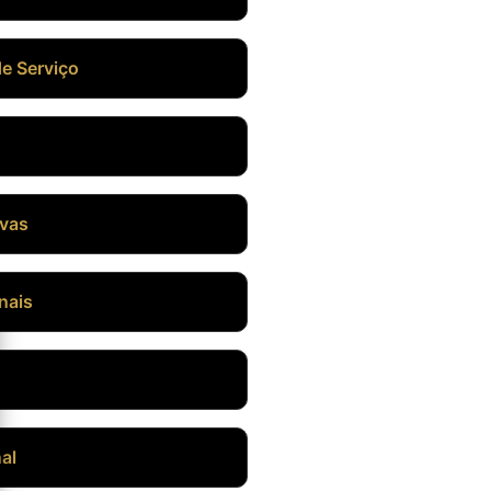
de Serviço
ivas
nais
al