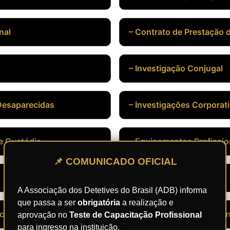
nal
– Contrato de Prestação 
– Investigação Conjugal
Desaparecidas
– Investigações Corporat
de Custódia
– Equipamentos Profissio
📌 COMUNICADO OFICIAL
– Sigilo Profissional
A Associação dos Detetives do Brasil (ADB) informa
que passa a ser
obrigatória
a realização e
ecção de Riscos
– Planejamento Operacion
aprovação no
Teste de Capacitação Profissional
para ingresso na instituição.