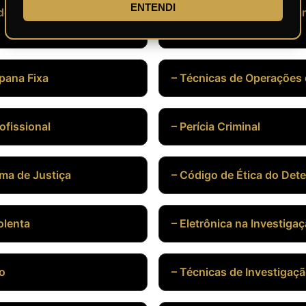
ENTENDI
 de Pessoas
– Procedimentos para C
pana Fixa
– Técnicas de Operações 
ofissional
– Perícia Criminal
ema de Justiça
– Código de Ética do Dete
olenta
– Eletrônica na Investiga
ão
– Técnicas de Investigaç