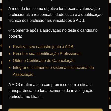
A medida tem como objetivo fortalecer a valorização
ração)
– Redação Profissional
profissional, a responsabilidade ética e a qualificação
técnica dos profissionais vinculados à ADB.
s de Risco
– Ética e Responsabilidade
✅ Somente após a aprovação no teste o candidato
poderá:
onal
– Atualização Profissional
Realizar seu cadastro junto à ADB;
Receber sua Identificação Profissional;
Obter o Certificado de Capacitação;
Detetive Particular
– Investigador Criminal
Integrar oficialmente o sistema institucional da
Associação.
– Introdução à Lofoscopi
A ADB reafirma seu compromisso com a ética, a
transparência e o fortalecimento da investigação
particular no Brasil.
– Entrevista Investigativa