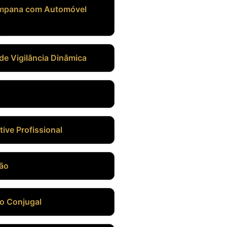
ampana com Automóvel
de Vigilância Dinâmica
tive Profissional
ção
ão Conjugal