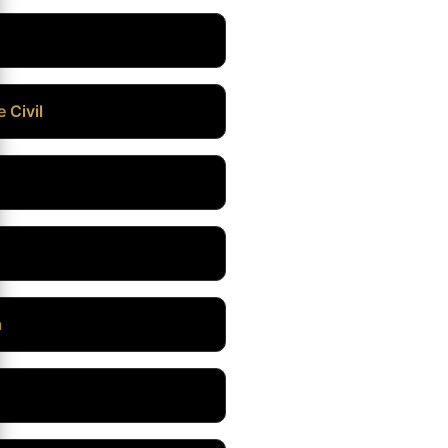
 Civil
a