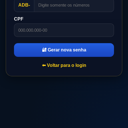
ADB-
CPF
🔐 Gerar nova senha
⬅ Voltar para o login