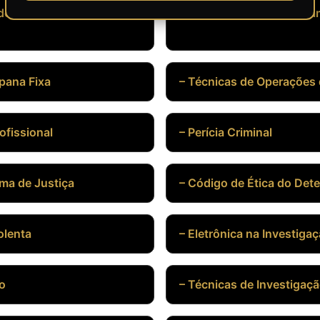
 de Pessoas
– Procedimentos para C
pana Fixa
– Técnicas de Operações 
ofissional
– Perícia Criminal
ema de Justiça
– Código de Ética do Dete
olenta
– Eletrônica na Investiga
ão
– Técnicas de Investigaç