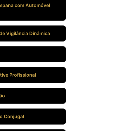
ampana com Automóvel
de Vigilância Dinâmica
tive Profissional
ção
ão Conjugal