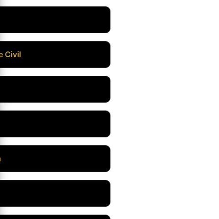
 Civil
a