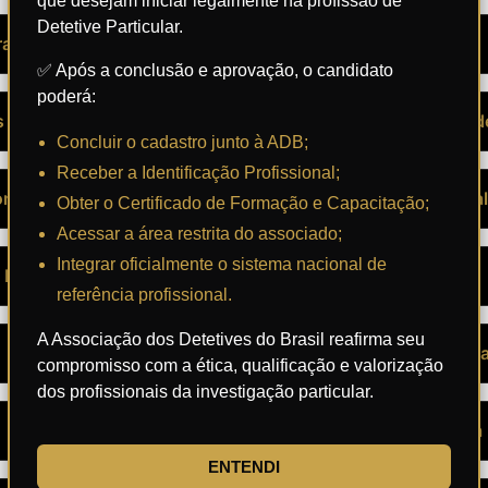
que desejam iniciar legalmente na profissão de
Detetive Particular.
ração)
– Redação Profissional
✅ Após a conclusão e aprovação, o candidato
poderá:
s de Risco
– Ética e Responsabilidade
Concluir o cadastro junto à ADB;
Receber a Identificação Profissional;
onal
– Atualização Profissional
Obter o Certificado de Formação e Capacitação;
Acessar a área restrita do associado;
Integrar oficialmente o sistema nacional de
Detetive Particular
– Investigador Criminal
referência profissional.
A Associação dos Detetives do Brasil reafirma seu
– Introdução à Lofoscopi
compromisso com a ética, qualificação e valorização
dos profissionais da investigação particular.
– Entrevista Investigativa
ENTENDI