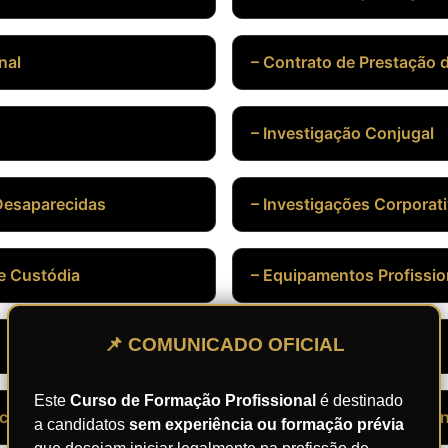
nal
– Contrato de Prestação 
– Investigação Conjugal
Desaparecidas
– Investigações Corporat
de Custódia
– Equipamentos Profissio
📌 COMUNICADO OFICIAL
– Sigilo Profissional
Este
Curso de Formação Profissional
é destinado
ecção de Riscos
– Planejamento Operacion
a candidatos
sem experiência ou formação prévia