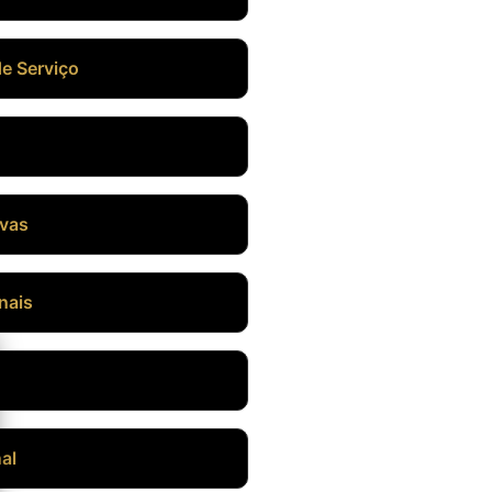
de Serviço
ivas
nais
al